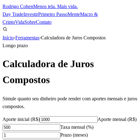
Rodrigo Cohen
Menos tela. Mais vida.
Day Trade
Investir
Primeiro Passo
Mente
Macro &
Cripto
Vida
Sobre
Contato
Início
›
Ferramentas
›
Calculadora de Juros Compostos
Longo prazo
Calculadora de Juros
Compostos
Simule quanto seu dinheiro pode render com aportes mensais e juros
compostos.
Aporte inicial (R$)
Aporte mensal (R$)
Taxa mensal (%)
Prazo (meses)