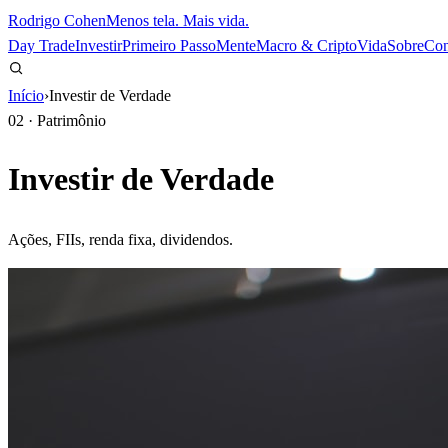
Rodrigo Cohen
Menos tela. Mais vida.
Day Trade
Investir
Primeiro Passo
Mente
Macro & Cripto
Vida
Sobre
Con
Início
›
Investir de Verdade
02
·
Patrimônio
Investir de Verdade
Ações, FIIs, renda fixa, dividendos.