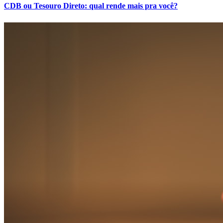
CDB ou Tesouro Direto: qual rende mais pra você?