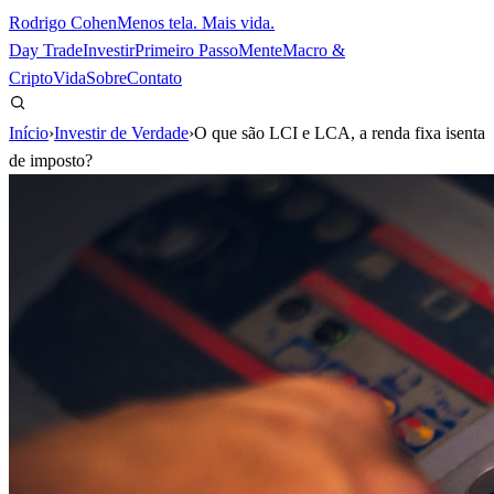
Rodrigo Cohen
Menos tela. Mais vida.
Day Trade
Investir
Primeiro Passo
Mente
Macro &
Cripto
Vida
Sobre
Contato
Início
›
Investir de Verdade
›
O que são LCI e LCA, a renda fixa isenta
de imposto?