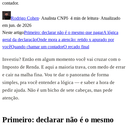
contador.
Rodrigo Cohen
· Analista CNPI
·
4
min de leitura
· Atualizado
em
jun. de 2026
Neste artigo
Primeiro: declarar não é o mesmo que pagar
A lógica
geral da declaração
Onde mora a atenção: retido x apurado por
você
Quando chamar um contador
O recado final
Investiu? Então em algum momento você vai cruzar com o
Imposto de Renda. E aqui a maioria trava, com medo de errar
e cair na malha fina. Vou te dar o panorama de forma
simples, pra você entender a lógica — e saber a hora de
pedir ajuda. Não é um bicho de sete cabeças, mas pede
atenção.
Primeiro: declarar não é o mesmo