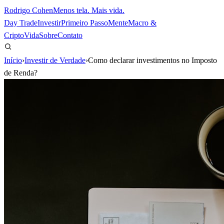
Rodrigo Cohen
Menos tela. Mais vida.
Day Trade
Investir
Primeiro Passo
Mente
Macro &
Cripto
Vida
Sobre
Contato
Início
›
Investir de Verdade
›
Como declarar investimentos no Imposto
de Renda?