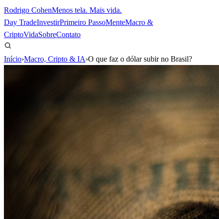
Rodrigo Cohen
Menos tela. Mais vida.
Day Trade
Investir
Primeiro Passo
Mente
Macro &
Cripto
Vida
Sobre
Contato
Início
›
Macro, Cripto & IA
›
O que faz o dólar subir no Brasil?