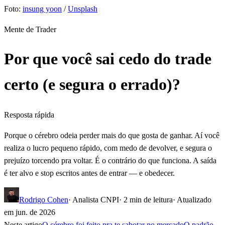
Foto:
insung yoon
/
Unsplash
Mente de Trader
Por que você sai cedo do trade
certo (e segura o errado)?
Resposta rápida
Porque o cérebro odeia perder mais do que gosta de ganhar. Aí você
realiza o lucro pequeno rápido, com medo de devolver, e segura o
prejuízo torcendo pra voltar. É o contrário do que funciona. A saída
é ter alvo e stop escritos antes de entrar — e obedecer.
Rodrigo Cohen
· Analista CNPI
·
2
min de leitura
· Atualizado
em
jun. de 2026
Neste artigo
O cérebro foi feito pra te sabotar no mercado
O padrão