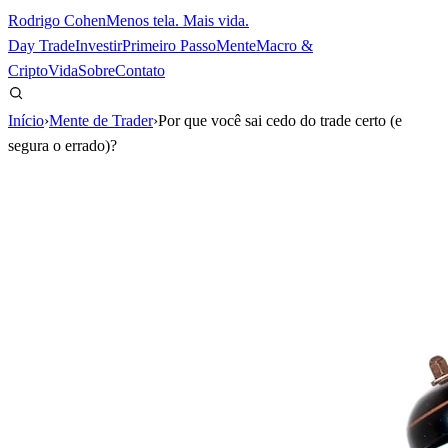
Rodrigo Cohen
Menos tela. Mais vida.
Day Trade
Investir
Primeiro Passo
Mente
Macro &
Cripto
Vida
Sobre
Contato
Início
›
Mente de Trader
›
Por que você sai cedo do trade certo (e
segura o errado)?