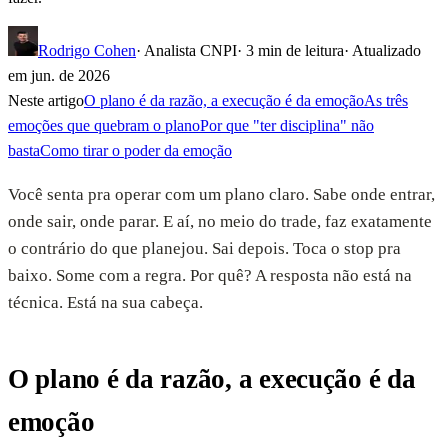
Rodrigo Cohen
· Analista CNPI
·
3
min de leitura
· Atualizado
em
jun. de 2026
Neste artigo
O plano é da razão, a execução é da emoção
As três
emoções que quebram o plano
Por que "ter disciplina" não
basta
Como tirar o poder da emoção
Você senta pra operar com um plano claro. Sabe onde entrar,
onde sair, onde parar. E aí, no meio do trade, faz exatamente
o contrário do que planejou. Sai depois. Toca o stop pra
baixo. Some com a regra. Por quê? A resposta não está na
técnica. Está na sua cabeça.
O plano é da razão, a execução é da
emoção