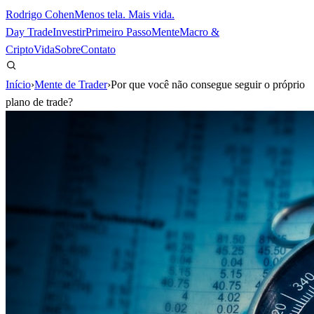
Rodrigo Cohen
Menos tela. Mais vida.
Day Trade
Investir
Primeiro Passo
Mente
Macro &
Cripto
Vida
Sobre
Contato
Início
›
Mente de Trader
›
Por que você não consegue seguir o próprio
plano de trade?