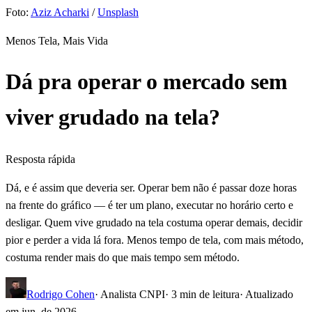
Foto:
Aziz Acharki
/
Unsplash
Menos Tela, Mais Vida
Dá pra operar o mercado sem
viver grudado na tela?
Resposta rápida
Dá, e é assim que deveria ser. Operar bem não é passar doze horas
na frente do gráfico — é ter um plano, executar no horário certo e
desligar. Quem vive grudado na tela costuma operar demais, decidir
pior e perder a vida lá fora. Menos tempo de tela, com mais método,
costuma render mais do que mais tempo sem método.
Rodrigo Cohen
· Analista CNPI
·
3
min de leitura
· Atualizado
em
jun. de 2026