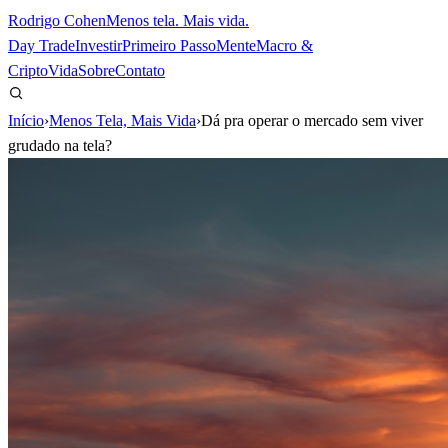
Rodrigo Cohen
Menos tela. Mais vida.
Day Trade
Investir
Primeiro Passo
Mente
Macro &
Cripto
Vida
Sobre
Contato
Início
›
Menos Tela, Mais Vida
›
Dá pra operar o mercado sem viver
grudado na tela?